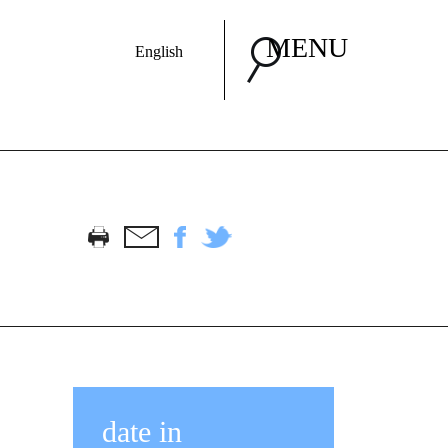
MENU
English
date in