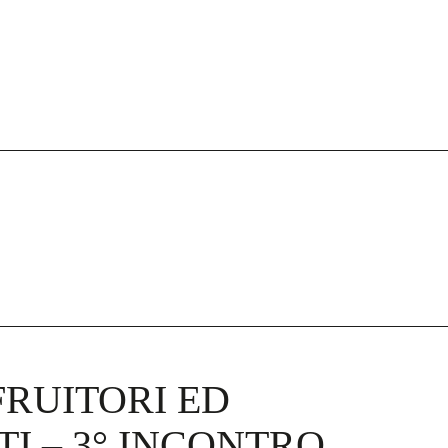
I
FRUITORI ED
I – 3° INCONTRO