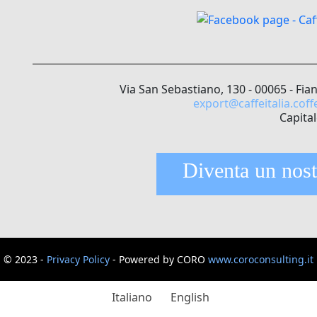
Via San Sebastiano, 130 - 00065 - Fia
export@caffeitalia.coff
Capital
Diventa un nost
© 2023 -
Privacy Policy
- Powered by CORO
www.coroconsulting.it
Italiano
English