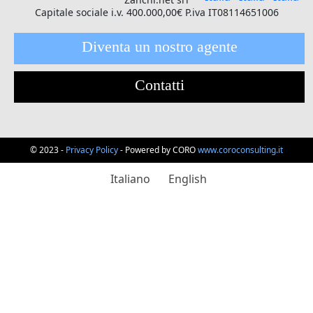
Capitale sociale i.v. 400.000,00€ P.iva IT08114651006
Diventa un nostro agente
Contatti
© 2023 -
Privacy Policy
- Powered by CORO
www.coroconsulting.it
Italiano
English