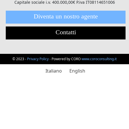
Capitale sociale i.v. 400.000,00€ P.iva IT08114651006
Diventa un nostro agente
Contatti
© 2023 -
Privacy Policy
- Powered by CORO
www.coroconsulting.it
Italiano
English