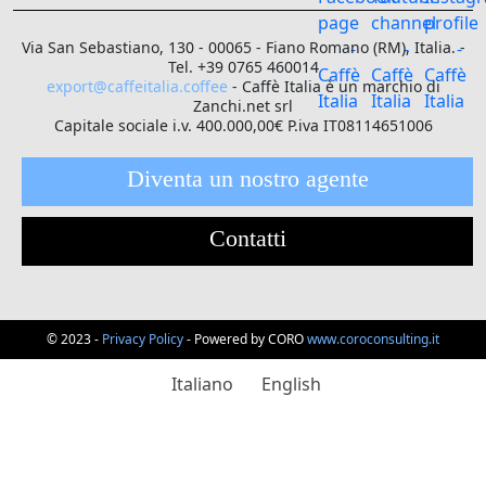
Via San Sebastiano, 130 - 00065 - Fiano Romano (RM), Italia. -
Tel. +39 0765 460014
export@caffeitalia.coffee
- Caffè Italia è un marchio di
Zanchi.net srl
Capitale sociale i.v. 400.000,00€ P.iva IT08114651006
Diventa un nostro agente
Contatti
© 2023 -
Privacy Policy
- Powered by CORO
www.coroconsulting.it
Italiano
English