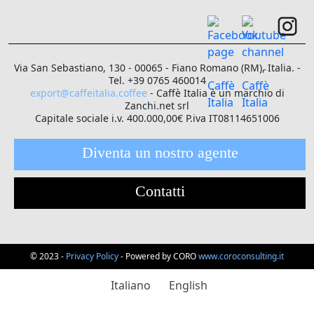
Via San Sebastiano, 130 - 00065 - Fiano Romano (RM), Italia. -
Tel. +39 0765 460014
export@caffeitalia.coffee
- Caffè Italia è un marchio di
Zanchi.net srl
Capitale sociale i.v. 400.000,00€ P.iva IT08114651006
Diventa un nostro agente
Contatti
© 2023 -
Privacy Policy
- Powered by CORO
www.coroconsulting.it
Italiano
English